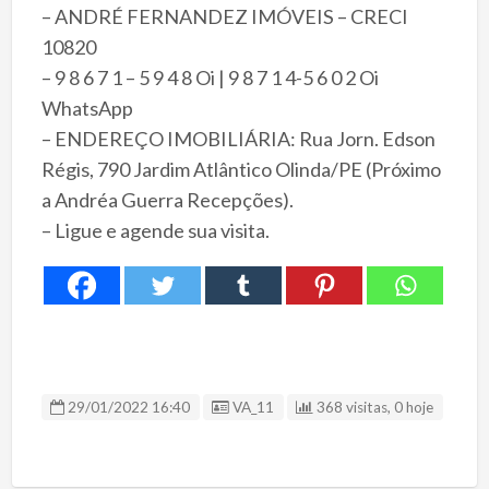
– ANDRÉ FERNANDEZ IMÓVEIS – CRECI
10820
– 9 8 6 7 1 – 5 9 4 8 Oi | 9 8 7 1 4-5 6 0 2 Oi
WhatsApp
– ENDEREÇO IMOBILIÁRIA: Rua Jorn. Edson
Régis, 790 Jardim Atlântico Olinda/PE (Próximo
a Andréa Guerra Recepções).
– Ligue e agende sua visita.
ID Anúncio
29/01/2022 16:40
VA_11
368 visitas, 0 hoje