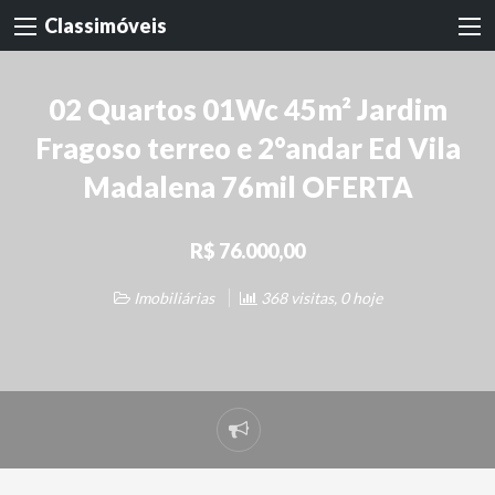
Classimóveis
02 Quartos 01Wc 45m² Jardim
Fragoso terreo e 2°andar Ed Vila
Madalena 76mil OFERTA
R$ 76.000,00
Imobiliárias
368 visitas, 0 hoje
Denunciar
problema