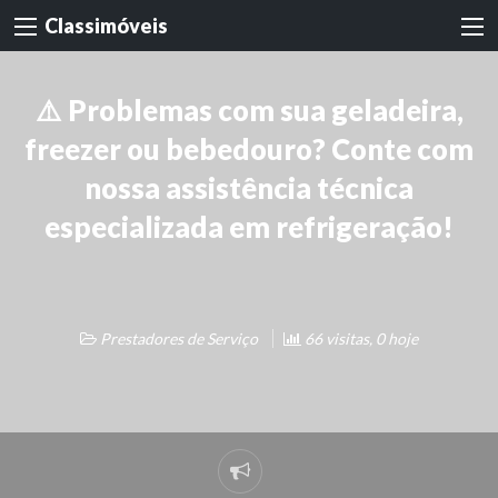
Classimóveis
⚠️ Problemas com sua geladeira,
freezer ou bebedouro? Conte com
nossa assistência técnica
especializada em refrigeração!
Prestadores de Serviço
66 visitas, 0 hoje
Denunciar