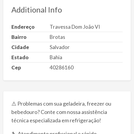
Additional Info
Endereço
Travessa Dom João VI
Bairro
Brotas
Cidade
Salvador
Estado
Bahia
Cep
40286160
⚠️ Problemas com sua geladeira, freezer ou
bebedouro? Conte com nossa assistência
técnica especializada em refrigeração!
🔧 Atendimento profissional e rápido