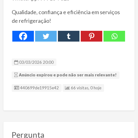
Qualidade, confiança e eficiência em serviços
de refrigeração!
03/03/2026 20:00
Anúncio expirou e pode não ser mais relevante!
ID Anúncio
440699de19915e42
66 visitas, 0 hoje
Pergunta