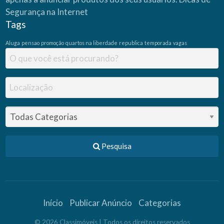
a
V
Segurança na Internet
i
d
Tags
a
–
P
Aluga
pensao
promoção
quartos na liberdade
republica
temporada
vagas
M
C
M
V
Pesquisa
Início
Publicar Anúncio
Categorias
©
2026
Classimóveis
| Todos os direitos reservados