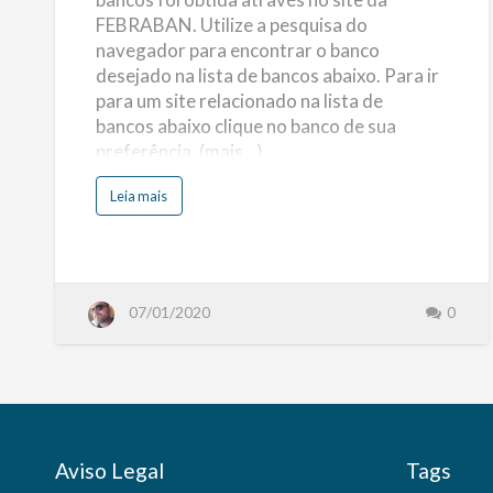
FEBRABAN
FEBRABAN. Utilize a pesquisa do
navegador para encontrar o banco
desejado na lista de bancos abaixo. Para ir
para um site relacionado na lista de
bancos abaixo clique no banco de sua
preferência. (mais…)
s
Leia mais
o
b
r
e
L
i
s
t
07/01/2020
0
a
d
e
B
a
n
c
o
s
:
L
i
Aviso Legal
Tags
s
t