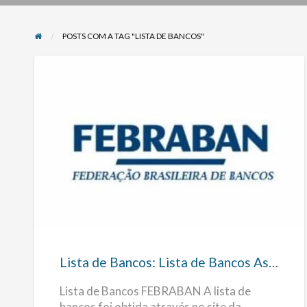
POSTS COM A TAG "LISTA DE BANCOS"
Lista
de
Bancos:
Lista
de
Bancos
Lista de Bancos: Lista de Bancos Associados a FEBRABAN
Associados
Lista de Bancos FEBRABAN A lista de
a
bancos foi obtida através no site da