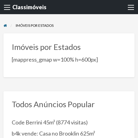
Classimóveis
IMÓVEIS POR ESTADOS
Imóveis por Estados
[mappress_gmap w=100% h=600px]
Todos Anúncios Popular
Code Berrini 45m²
(8774 visitas)
b4k vende: Casa no Brooklin 625m²