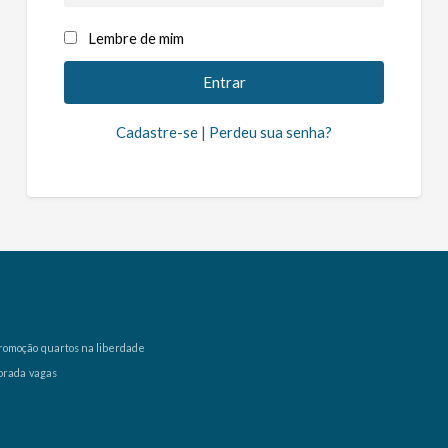
Lembre de mim
Cadastre-se
|
Perdeu sua senha?
romoção
quartos na liberdade
orada
vagas