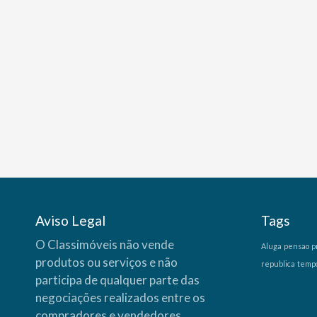
Aviso Legal
Tags
O Classimóveis não vende
Aluga
pensao
p
produtos ou serviços e não
republica
temp
participa de qualquer parte das
negociações realizados entre os
compradores e vendedores,