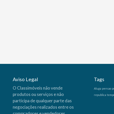
Aviso Legal
Tags
O Classimóveis não vende
Aluga
pensao
p
produtos ou serviços e não
republica
temp
participa de qualquer parte das
negociações realizados entre os
compradores e vendedores,