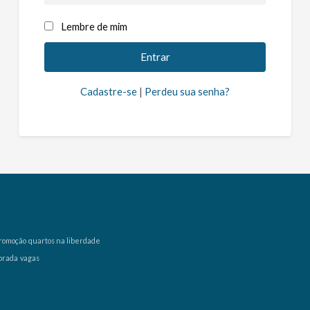
Lembre de mim
Cadastre-se
|
Perdeu sua senha?
romoção
quartos na liberdade
orada
vagas