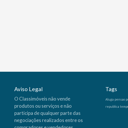
Aviso Legal
Tags
O Classimóveis não vende
Aluga
pensao
p
produtos ou serviços e não
republica
temp
participa de qualquer parte das
negociações realizados entre os
compradores e vendedores,