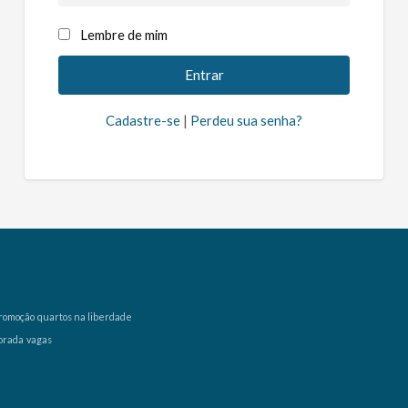
Lembre de mim
Cadastre-se
|
Perdeu sua senha?
romoção
quartos na liberdade
orada
vagas