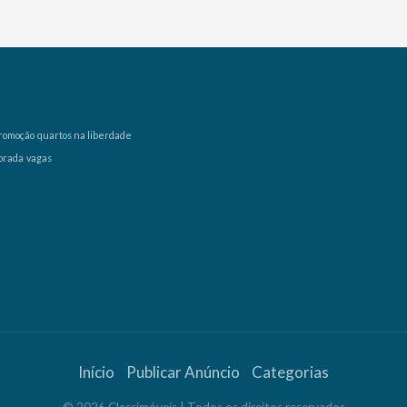
romoção
quartos na liberdade
orada
vagas
Início
Publicar Anúncio
Categorias
©
2026
Classimóveis
| Todos os direitos reservados