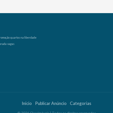
romoção
quartos na liberdade
orada
vagas
Início
Publicar Anúncio
Categorias
©
2026
Classimóveis
| Todos os direitos reservados