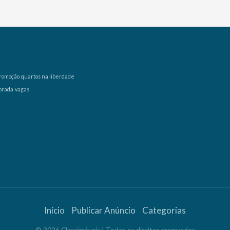
romoção
quartos na liberdade
orada
vagas
Início
Publicar Anúncio
Categorias
©
2026
Classimóveis
| Todos os direitos reservados