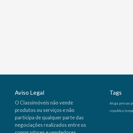
Aviso Legal
Tags
O Classimóveis não vende
Aluga
pensao
p
produtos ou serviços e não
republica
temp
participa de qualquer parte das
negociações realizados entre os
compradores e vendedores,