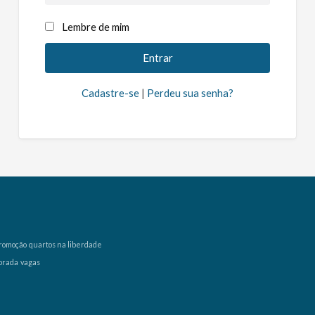
Lembre de mim
Cadastre-se
|
Perdeu sua senha?
romoção
quartos na liberdade
orada
vagas