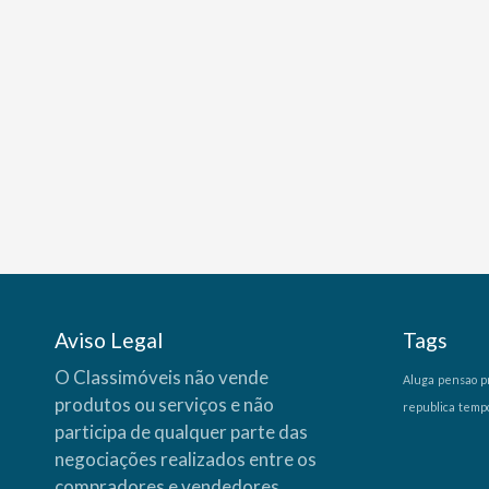
Aviso Legal
Tags
O Classimóveis não vende
Aluga
pensao
p
produtos ou serviços e não
republica
temp
participa de qualquer parte das
negociações realizados entre os
compradores e vendedores,