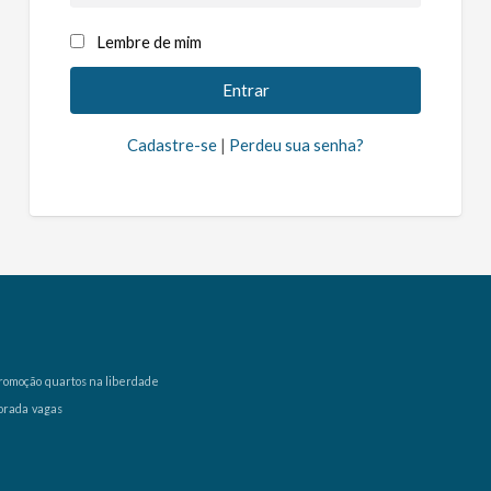
Lembre de mim
Cadastre-se
|
Perdeu sua senha?
romoção
quartos na liberdade
orada
vagas