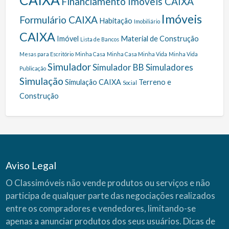
Financiamento Imóveis CAIXA
Imóveis
Formulário CAIXA
Habitação
Imobiliário
CAIXA
Imóvel
Material de Construção
Lista de Bancos
Mesas para Escritório
Minha Casa
Minha Casa Minha Vida
Minha Vida
Simulador
Simulador BB
Simuladores
Publicação
Simulação
Simulação CAIXA
Terreno e
Social
Construção
Aviso Legal
O Classimóveis não vende produtos ou serviços e não
participa de qualquer parte das negociações realizados
entre os compradores e vendedores, limitando-se
apenas a anunciar produtos dos seus usuários.
Dicas de