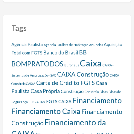
Tags
Agência Paulista
Aquisição
Agência Paulista de Habitação
Anúncios
BB
Banco do Brasil
Total com FGTS
Caixa
BOMPRATODOS
Bürohaus
CAIXA -
CAIXA Construção
Sistemas de Amortização - SAC
CAIXA
Carta de Crédito FGTS
Casa
Consórcio CAIXA
Paulista
Casa Própria
Construção
Consórcio
Dicas
Dicas de
Financiamento
FGTS CAIXA
Segurança
FEBRABAN
Financiamento Caixa
Financiamento
Financiamento da
Construção
CAIXA