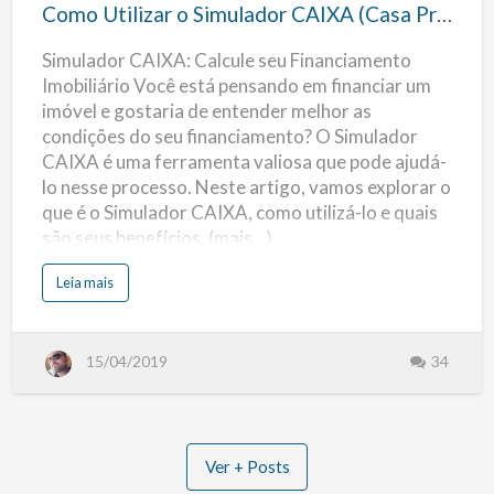
o
d
Como Utilizar o Simulador CAIXA (Casa Própria)
a
Simulador
C
A
Simulador CAIXA: Calcule seu Financiamento
CAIXA
I
X
Imobiliário Você está pensando em financiar um
A
(Casa
2
imóvel e gostaria de entender melhor as
0
Própria)
2
condições do seu financiamento? O Simulador
2
CAIXA é uma ferramenta valiosa que pode ajudá-
lo nesse processo. Neste artigo, vamos explorar o
que é o Simulador CAIXA, como utilizá-lo e quais
são seus benefícios. (mais…)
s
Leia mais
o
b
r
e
C
15/04/2019
34
o
m
o
U
t
i
l
i
Ver + Posts
z
a
r