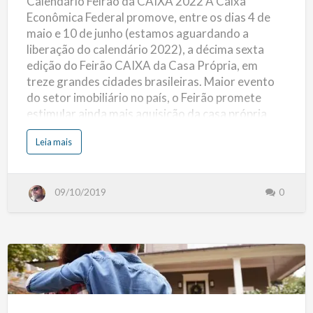
Calendário Feirão da CAIXA 2022 A Caixa
2022
e
B
Econômica Federal promove, entre os dias 4 de
a
n
maio e 10 de junho (estamos aguardando a
c
o
liberação do calendário 2022), a décima sexta
s
A
edição do Feirão CAIXA da Casa Própria, em
s
s
treze grandes cidades brasileiras. Maior evento
o
c
do setor imobiliário no país, o Feirão promete
i
a
estimular ainda mais aquisição da casa própria
d
o
pelas famílias brasileiras, ao oferecer mais de 430
s
s
Leia mais
a
mil imóveis novos, usados e na planta, com
o
F
b
crédito fácil e rápido, com taxas de juros
E
r
B
e
menores. (mais…)
R
C
A
09/10/2019
0
a
B
l
A
e
N
n
d
á
r
i
o
F
Como
e
i
r
Utilizar
ã
o