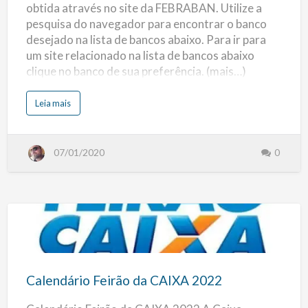
obtida através no site da FEBRABAN. Utilize a
Bancos
pesquisa do navegador para encontrar o banco
Associados
desejado na lista de bancos abaixo. Para ir para
a
um site relacionado na lista de bancos abaixo
FEBRABAN
clique no banco de sua preferência. (mais…)
s
Leia mais
o
b
r
e
L
07/01/2020
0
i
s
t
a
d
e
B
a
n
c
Calendário
o
s
:
Feirão
L
i
da
s
Calendário Feirão da CAIXA 2022
t
CAIXA
a
d