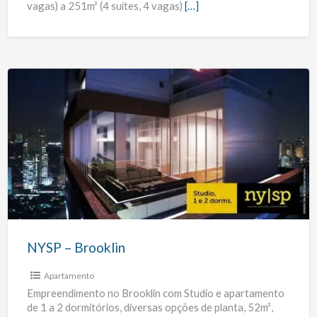
vagas) a 251m² (4 suítes, 4 vagas)
[…]
NYSP
–
Brooklin
NYSP – Brooklin
Apartamento
Empreendimento no Brooklin com Studio e apartamento
de 1 a 2 dormitórios, diversas opções de planta, 52m²,