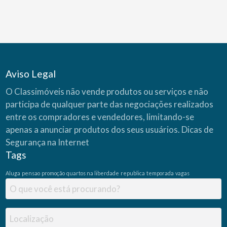
o
S
i
m
u
l
a
d
o
r
C
Aviso Legal
A
I
X
O Classimóveis não vende produtos ou serviços e não
A
(
participa de qualquer parte das negociações realizados
C
a
s
entre os compradores e vendedores, limitando-se
a
P
apenas a anunciar produtos dos seus usuários.
Dicas de
r
ó
Segurança na Internet
p
r
Tags
i
a
)
Aluga
pensao
promoção
quartos na liberdade
republica
temporada
vagas