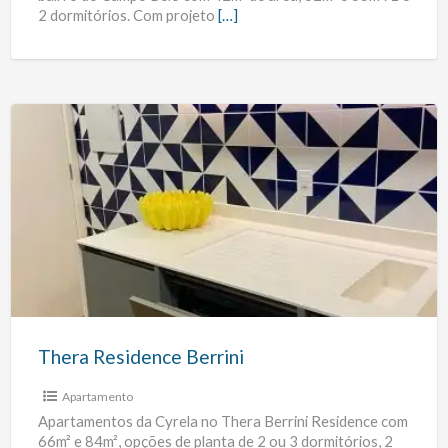
2 dormitórios. Com projeto
[…]
Thera
Residence
Berrini
Thera Residence Berrini
Apartamento
Apartamentos da Cyrela no Thera Berrini Residence com
66m² e 84m², opções de planta de 2 ou 3 dormitórios, 2