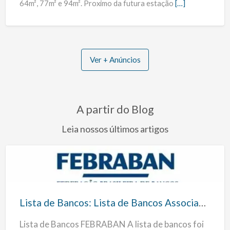
64m², 77m² e 94m². Proximo da futura estação
[…]
Ver + Anúncios
A partir do Blog
Leia nossos últimos artigos
Lista
de
Bancos:
Lista de Bancos: Lista de Bancos Associados a FEBRABAN
Lista
Lista de Bancos FEBRABAN A lista de bancos foi
de