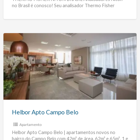
no Brasil é conosco! Seu analisador Thermo Fisher
Scientific Niton apresentou defeito, deixou de ligar,
[…]
Helbor
Apto
Campo
Belo
Helbor Apto Campo Belo
Apartamento
Helbor Apto Campo Belo | apartamentos novos no
bairro do Campo Belo com 42m² de área, 62m² e 65m². 1 e