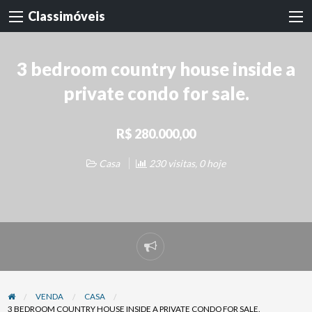
Classimóveis
3 bedroom country house inside a
private condo for sale.
R$ 280.000,00
Casa
230 visitas, 0 hoje
Denunciar
problema
VENDA
CASA
3 BEDROOM COUNTRY HOUSE INSIDE A PRIVATE CONDO FOR SALE.