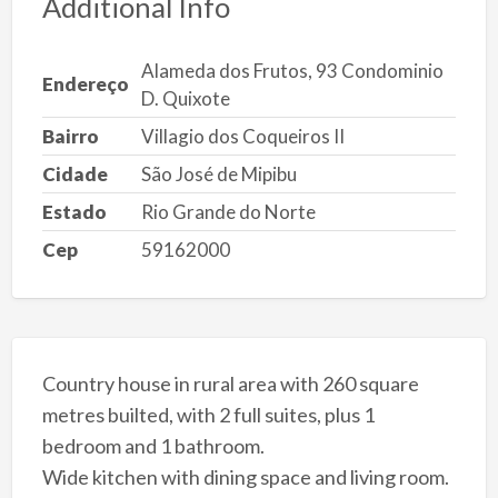
Additional Info
Alameda dos Frutos, 93 Condominio
Endereço
D. Quixote
Bairro
Villagio dos Coqueiros II
Cidade
São José de Mipibu
Estado
Rio Grande do Norte
Cep
59162000
Country house in rural area with 260 square
metres builted, with 2 full suites, plus 1
bedroom and 1 bathroom.
Wide kitchen with dining space and living room.