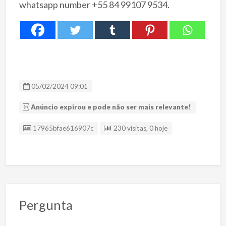
whatsapp number +55 84 99107 9534.
05/02/2024 09:01
Anúncio expirou e pode não ser mais relevante!
ID Anúncio
17965bfae616907c
230 visitas, 0 hoje
Pergunta